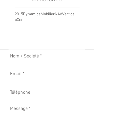
2015
Dynamics
Mobilier
NAV
Vertical
pCon